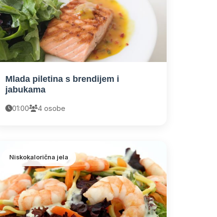
Mlada piletina s brendijem i
jabukama
01:00
4 osobe
Niskokalorična jela