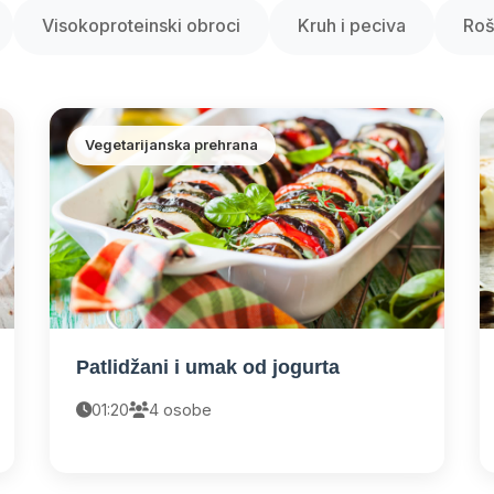
Visokoproteinski obroci
Kruh i peciva
Rošt
Vegetarijanska prehrana
Patlidžani i umak od jogurta
01:20
4 osobe