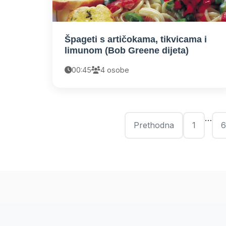
Špageti s artičokama, tikvicama i
limunom (Bob Greene dijeta)
00:45
4 osobe
…
Prethodna
1
6