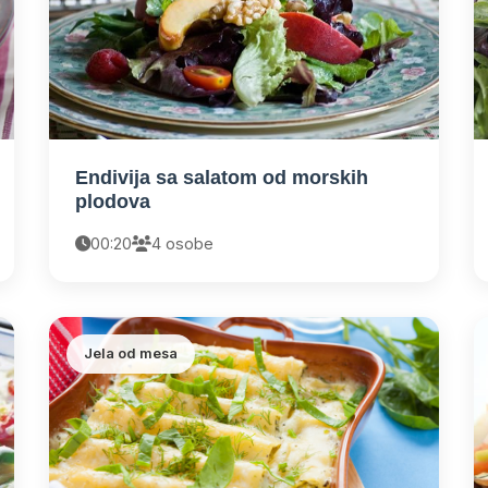
Endivija sa salatom od morskih
plodova
00:20
4 osobe
Jela od mesa