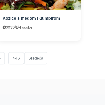
Kozice s medom i đumbirom
00:30
4 osobe
…
5
446
Sljedeća