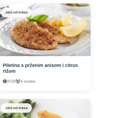
Jela od mesa
Piletina s prženim anisom i citrus
rižom
01:20
4 osobe
Jela od mesa