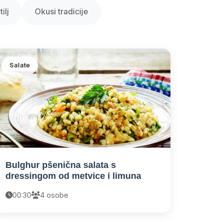
ilj
Okusi tradicije
Salate
Bulghur pšenična salata s
dressingom od metvice i limuna
00:30
4 osobe