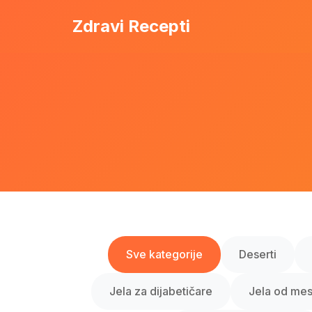
Zdravi Recepti
Sve kategorije
Deserti
Jela za dijabetičare
Jela od me