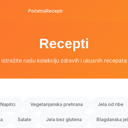
Početna
Recepti
Recepti
Istražite našu kolekciju zdravih i ukusnih recepata
Napitci
Vegetarijanska prehrana
Jela od ribe
sa
Salate
Jela bez glutena
Blagdanska je