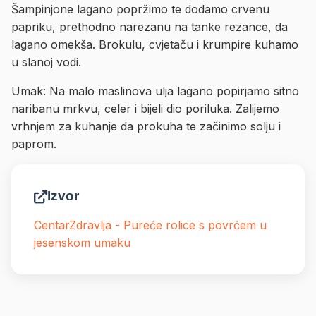
Šampinjone lagano popržimo te dodamo crvenu
papriku, prethodno narezanu na tanke rezance, da
lagano omekša. Brokulu, cvjetaču i krumpire kuhamo
u slanoj vodi.
Umak: Na malo maslinova ulja lagano popirjamo sitno
naribanu mrkvu, celer i bijeli dio poriluka. Zalijemo
vrhnjem za kuhanje da prokuha te začinimo solju i
paprom.
Izvor
CentarZdravlja - Pureće rolice s povrćem u
jesenskom umaku