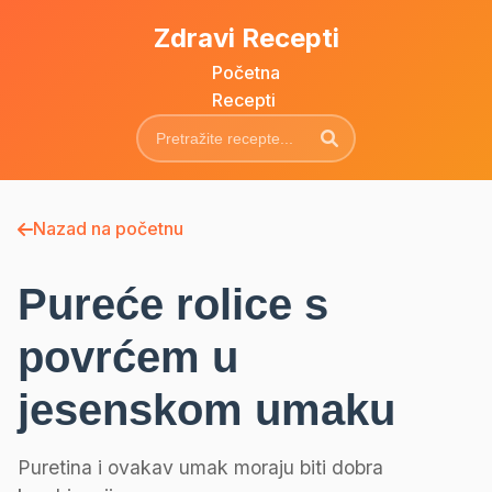
Zdravi Recepti
Početna
Recepti
Nazad na početnu
Pureće rolice s
povrćem u
jesenskom umaku
Puretina i ovakav umak moraju biti dobra