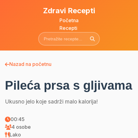
Zdravi Recepti
Početna
Recepti
Nazad na početnu
Pileća prsa s gljivama
Ukusno jelo koje sadrži malo kalorija!
00:45
4 osobe
Lako