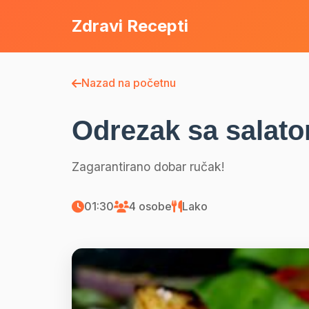
Zdravi Recepti
Nazad na početnu
Odrezak sa salato
Zagarantirano dobar ručak!
01:30
4 osobe
Lako