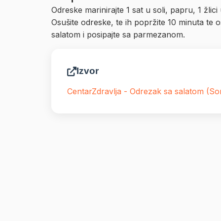
Odreske marinirajte 1 sat u soli, papru, 1 žli
Osušite odreske, te ih popržite 10 minuta te os
salatom i posipajte sa parmezanom.
Izvor
CentarZdravlja - Odrezak sa salatom (So