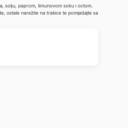
ulja, solju, paprom, limunovom soku i octom.
te, ostale narežite na trakice te pomiješajte sa