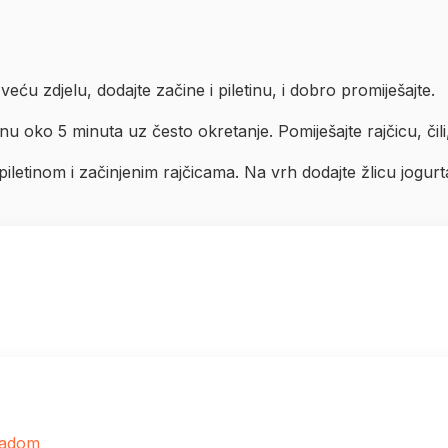
 veću zdjelu, dodajte začine i piletinu, i dobro promiješajte.
etinu oko 5 minuta uz često okretanje. Pomiješajte rajčicu, čili
 piletinom i začinjenim rajčicama. Na vrh dodajte žlicu jogur
okadom