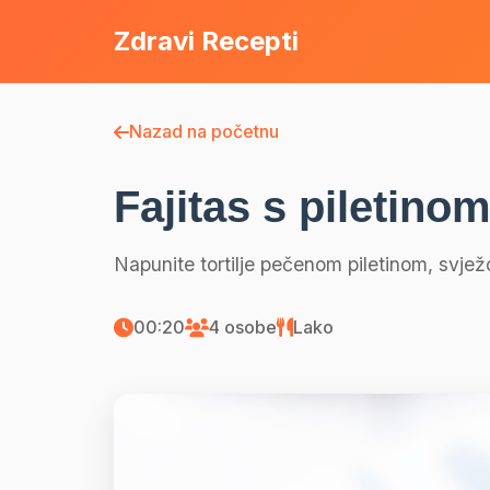
Zdravi Recepti
Nazad na početnu
Fajitas s piletin
Napunite tortilje pečenom piletinom, svje
00:20
4 osobe
Lako