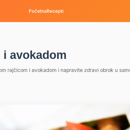
Početna
Recepti
om i avokadom
žom rajčicom i avokadom i napravite zdravi obrok u sam