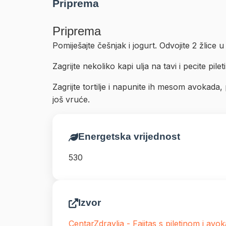
Priprema
Priprema
Pomiješajte češnjak i jogurt. Odvojite 2 žlice u
Zagrijte nekoliko kapi ulja na tavi i pecite pil
Zagrijte tortilje i napunite ih mesom avokada,
još vruće.
Energetska vrijednost
530
Izvor
CentarZdravlja - Fajitas s piletinom i av