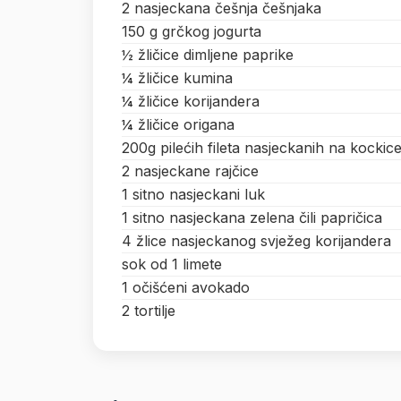
2 nasjeckana češnja češnjaka
150 g grčkog jogurta
½ žličice dimljene paprike
¼ žličice kumina
¼ žličice korijandera
¼ žličice origana
200g pilećih fileta nasjeckanih na kockic
2 nasjeckane rajčice
1 sitno nasjeckani luk
1 sitno nasjeckana zelena čili papričica
4 žlice nasjeckanog svježeg korijandera
sok od 1 limete
1 očišćeni avokado
2 tortilje