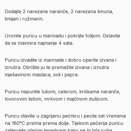
Dodajte 2 narezane naranče, 2 narezana limuna,
timijan i ružmarin.
Uronite puricu u marinadu i pokrijte folijom. Ostavite
da se marinira najmanje 4 sata.
Puricu izvadite iz marinade i dobro operite izvana i
iznutra. Obrišite ju te premažite izvana i iznutra
mješavinom maslaca, soli i papra.
Puricu napunite lukom, celerom, kriškama naranče,
lovorovim listom, mrkvom i majčinom dušicom.
Puricu stavite u zagrijanu pećnicu i pecite sat vremena
na 180°C prsima prema dolje. Tijekom pečenja puricu
zalijevajte pilećim temeljcem kako ne bi bila suha.