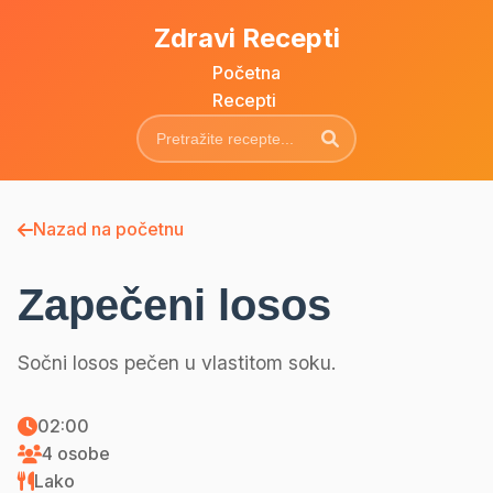
Zdravi Recepti
Početna
Recepti
Nazad na početnu
Zapečeni losos
Sočni losos pečen u vlastitom soku.
02:00
4 osobe
Lako