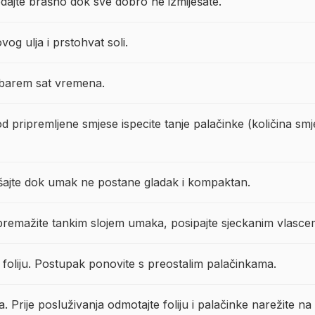
dodajte brašno dok sve dobro ne izmiješate.
vog ulja i prstohvat soli.
i barem sat vremena.
 pripremljene smjese ispecite tanje palačinke (količina smje
ješajte dok umak ne postane gladak i kompaktan.
ju premažite tankim slojem umaka, posipajte sjeckanim vlasce
u foliju. Postupak ponovite s preostalim palačinkama.
a. Prije posluživanja odmotajte foliju i palačinke narežite n