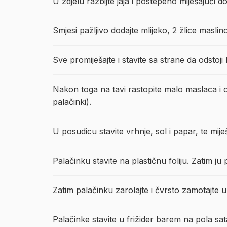
U zdjelu razbijte jaja i postepeno miješajući 
Smjesi pažljivo dodajte mlijeko, 2 žlice maslino
Sve promiješajte i stavite sa strane da odstoj
Nakon toga na tavi rastopite malo maslaca i od
palačinki).
U posudicu stavite vrhnje, sol i papar, te mi
Palačinku stavite na plastičnu foliju. Zatim 
Zatim palačinku zarolajte i čvrsto zamotajte 
Palačinke stavite u frižider barem na pola sat