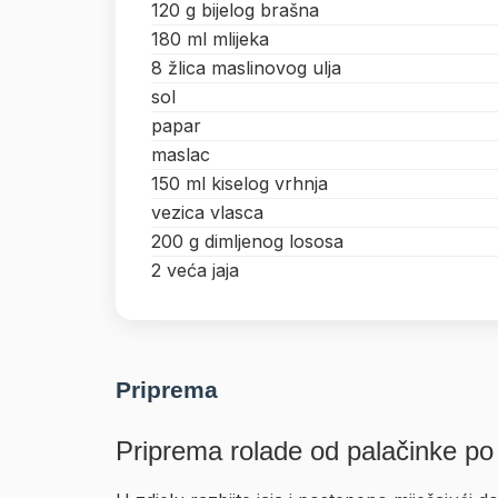
120 g bijelog brašna
180 ml mlijeka
8 žlica maslinovog ulja
sol
papar
maslac
150 ml kiselog vrhnja
vezica vlasca
200 g dimljenog lososa
2 veća jaja
Priprema
Priprema rolade od palačinke po