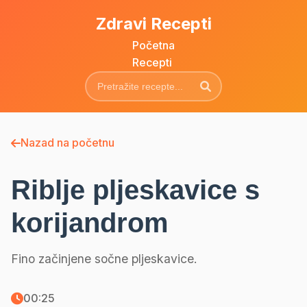
Zdravi Recepti
Početna
Recepti
Nazad na početnu
Riblje pljeskavice s
korijandrom
Fino začinjene sočne pljeskavice.
00:25