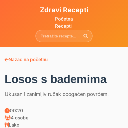
Zdravi Recepti
Početna
Recepti
Nazad na početnu
Losos s bademima
Ukusan i zanimljiv ručak obogaćen povrćem.
00:20
4 osobe
Lako