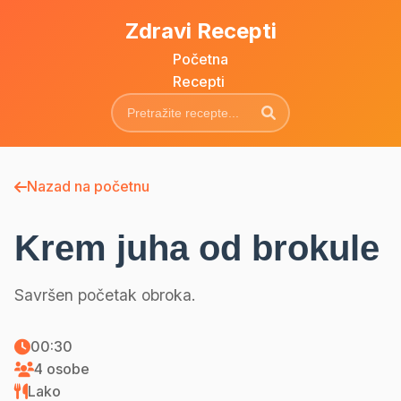
Zdravi Recepti
Početna
Recepti
Nazad na početnu
Krem juha od brokule
Savršen početak obroka.
00:30
4 osobe
Lako