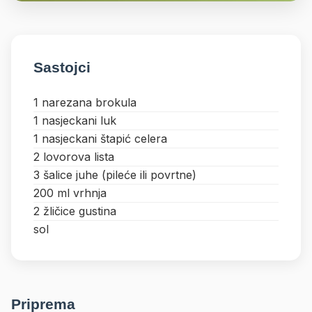
Sastojci
1 narezana brokula
1 nasjeckani luk
1 nasjeckani štapić celera
2 lovorova lista
3 šalice juhe (pileće ili povrtne)
200 ml vrhnja
2 žličice gustina
sol
Priprema