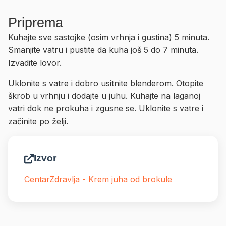
Priprema
Kuhajte sve sastojke (osim vrhnja i gustina) 5 minuta.
Smanjite vatru i pustite da kuha još 5 do 7 minuta.
Izvadite lovor.
Uklonite s vatre i dobro usitnite blenderom. Otopite
škrob u vrhnju i dodajte u juhu. Kuhajte na laganoj
vatri dok ne prokuha i zgusne se. Uklonite s vatre i
začinite po želji.
Izvor
CentarZdravlja - Krem juha od brokule