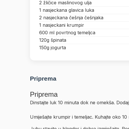
2 žličice maslinovog ulja
1 nasjeckana glavica luka
2 nasjeckana češnja češnjaka
1 nasjeckani krumpir
600 ml povrtnog temeljca
120g špinata
150g jogurta
Priprema
Priprema
Dinstajte luk 10 minuta dok ne omekša. Dodajt
Umiješajte krumpir i temeljac. Kuhajte oko 10 
Juhu stavite u blender i dobro izmiješajte. Posl