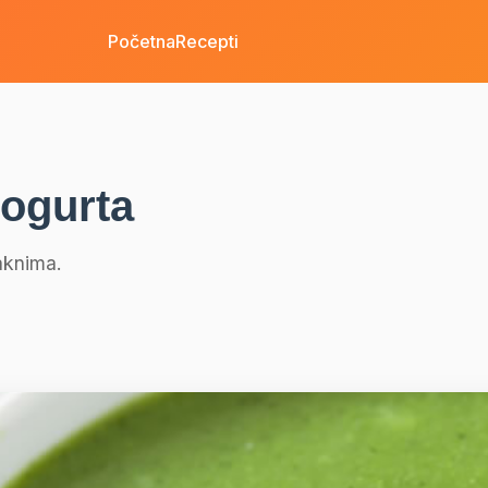
Početna
Recepti
jogurta
aknima.