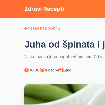
Zdravi Recepti
Nazad na početnu
Juha od špinata i 
Niskomasna juha bogata vitaminom C i vl
00:30
4 osobe
Lako