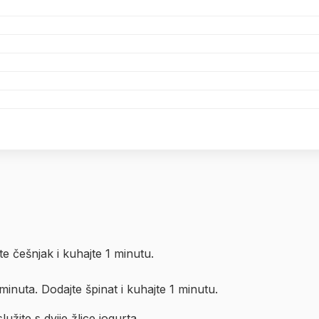
e češnjak i kuhajte 1 minutu.
minuta. Dodajte špinat i kuhajte 1 minutu.
užite s dvije žlice jogurta.