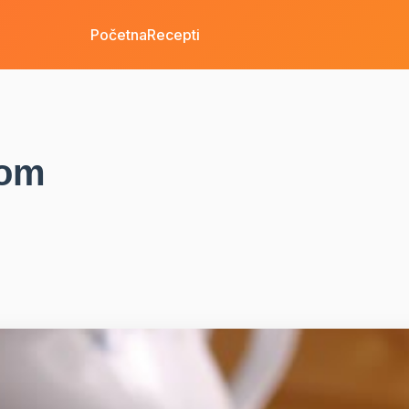
Početna
Recepti
som