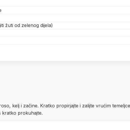
e
ti žuti od zelenog dijela)
roso, kelj i začine. Kratko propirjajte i zalijte vrućim temelj
još kratko prokuhajte.