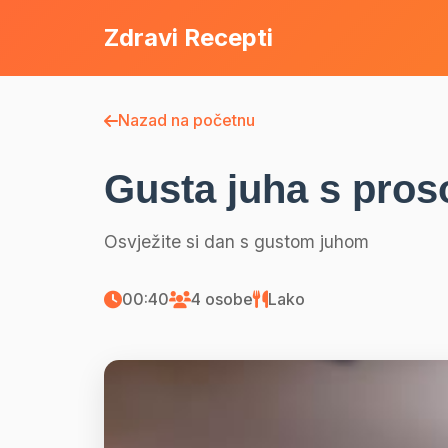
Zdravi Recepti
Nazad na početnu
Gusta juha s pro
Osvježite si dan s gustom juhom
00:40
4 osobe
Lako