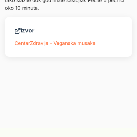
tako slažite dok god imate sastojke. Pecite u pećnici
oko 10 minuta.
Izvor
CentarZdravlja - Veganska musaka