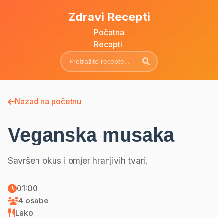
Zdravi Recepti
Početna
Recepti
Nazad na početnu
Veganska musaka
Savršen okus i omjer hranjivih tvari.
01:00
4 osobe
Lako