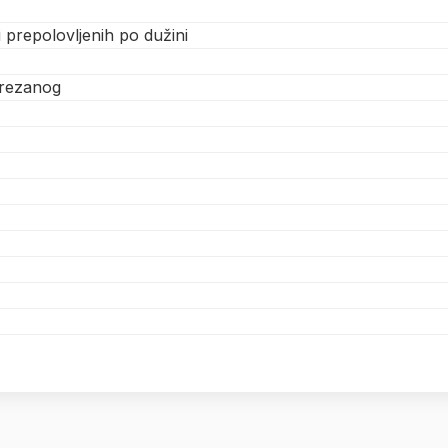
i prepolovljenih po dužini
narezanog