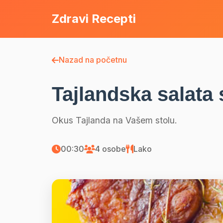
Zdravi Recepti
Nazad na početnu
Tajlandska salata
Okus Tajlanda na Vašem stolu.
00:30
4 osobe
Lako