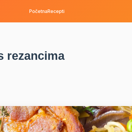
Početna
Recepti
 s rezancima