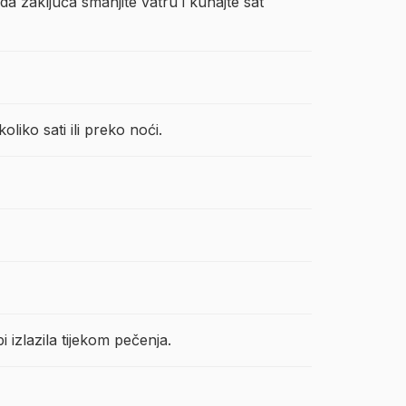
da zaključa smanjite vatru i kuhajte sat
oliko sati ili preko noći.
 izlazila tijekom pečenja.