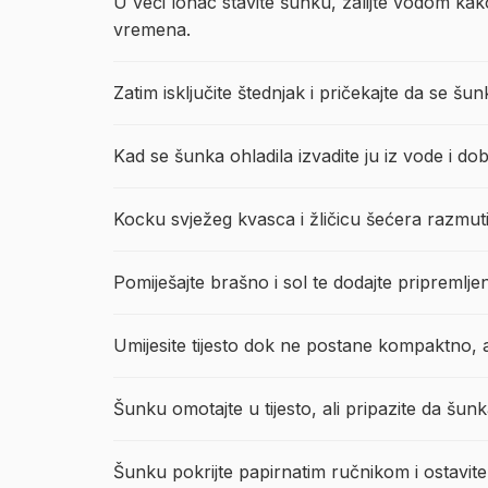
U veći lonac stavite šunku, zalijte vodom kako
vremena.
Zatim isključite štednjak i pričekajte da se šun
Kad se šunka ohladila izvadite ju iz vode i dobr
Kocku svježeg kvasca i žličicu šećera razmuti
Pomiješajte brašno i sol te dodajte pripremljeni
Umijesite tijesto dok ne postane kompaktno, a
Šunku omotajte u tijesto, ali pripazite da šu
Šunku pokrijte papirnatim ručnikom i ostavit