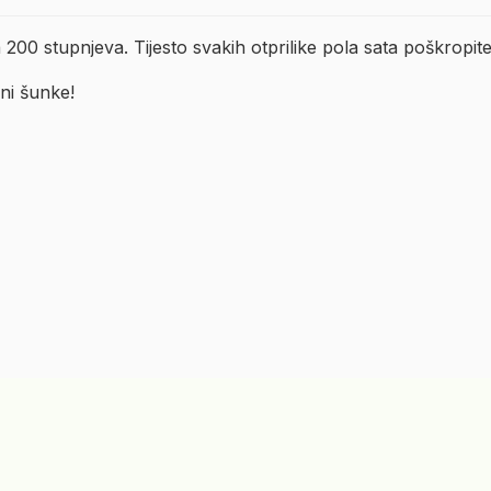
a 200 stupnjeva. Tijesto svakih otprilike pola sata poškropi
ini šunke!