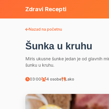
Zdravi Recepti
Nazad na početnu
Šunka u kruhu
Miris ukusne šunke jedan je od glavnih mi
šunku u kruhu.
03:00
4 osobe
Lako