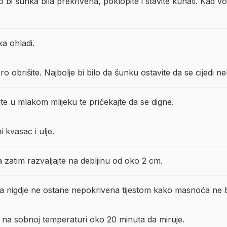
 bi šunka bila prekrivena, poklopite i stavite kuhati. Kad vo
ka ohladi.
o obrišite. Najbolje bi bilo da šunku ostavite da se cijedi nek
te u mlakom mlijeku te pričekajte da se digne.
 kvasac i ulje.
 zatim razvaljajte na debljinu od oko 2 cm.
nka nigdje ne ostane nepokrivena tijestom kako masnoća ne bi
e na sobnoj temperaturi oko 20 minuta da miruje.