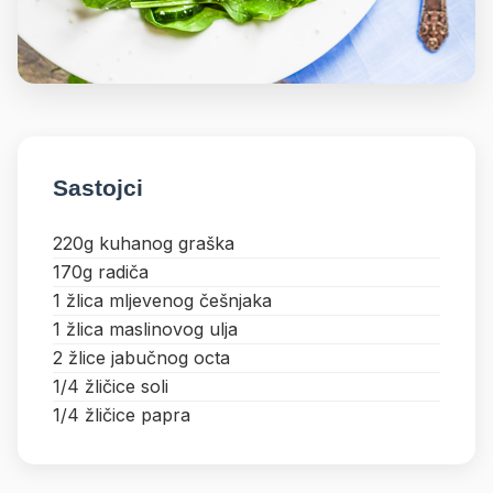
Sastojci
220g kuhanog graška
170g radiča
1 žlica mljevenog češnjaka
1 žlica maslinovog ulja
2 žlice jabučnog octa
1/4 žličice soli
1/4 žličice papra