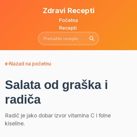
Zdravi Recepti
Početna
Recepti
Nazad na početnu
Salata od graška i
radiča
Radič je jako dobar izvor vitamina C i folne
kiseline.