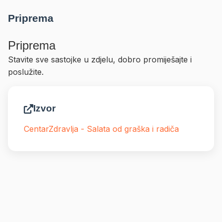
Priprema
Priprema
Stavite sve sastojke u zdjelu, dobro promiješajte i
poslužite.
Izvor
CentarZdravlja - Salata od graška i radiča