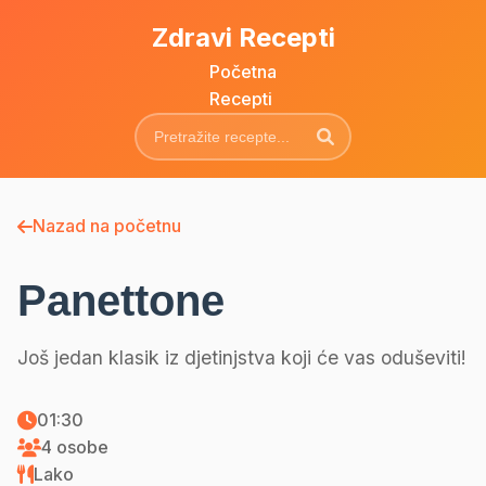
Zdravi Recepti
Početna
Recepti
Nazad na početnu
Panettone
Još jedan klasik iz djetinjstva koji će vas oduševiti!
01:30
4 osobe
Lako