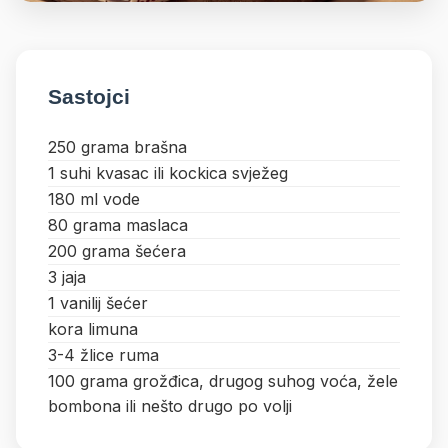
Sastojci
250 grama brašna
1 suhi kvasac ili kockica svježeg
180 ml vode
80 grama maslaca
200 grama šećera
3 jaja
1 vanilij šećer
kora limuna
3-4 žlice ruma
100 grama grožđica, drugog suhog voća, žele
bombona ili nešto drugo po volji