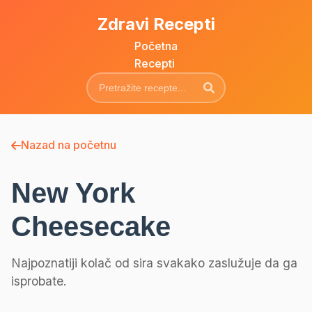
Zdravi Recepti
Početna
Recepti
Nazad na početnu
New York
Cheesecake
Najpoznatiji kolač od sira svakako zaslužuje da ga
isprobate.