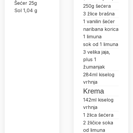
Šećer 25g
250g šećera
Sol 1,04 g
3 žlice brašna
1 vanilin šećer
naribana korica
1 limuna
sok od 1 limuna
3 velika jaja,
plus 1
žumanjak
284ml kiselog
vrhnja
Krema
142ml kiselog
vrhnja
1 žlica šećera
2 žličice soka
od limuna