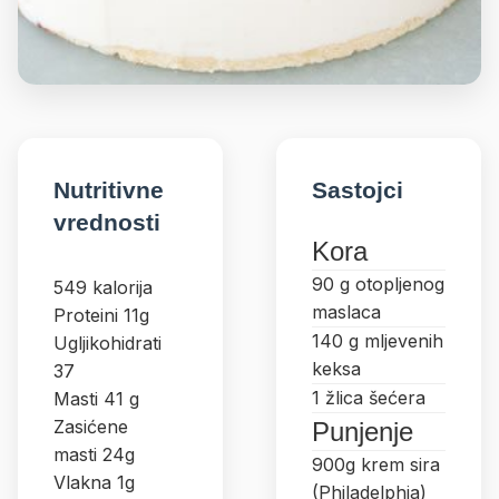
Nutritivne
Sastojci
vrednosti
Kora
90 g otopljenog
549 kalorija
maslaca
Proteini 11g
140 g mljevenih
Ugljikohidrati
keksa
37
1 žlica šećera
Masti 41 g
Zasićene
Punjenje
masti 24g
900g krem sira
Vlakna 1g
(Philadelphia)