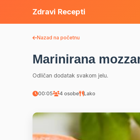
Zdravi Recepti
Nazad na početnu
Marinirana mozzar
Odličan dodatak svakom jelu.
00:05
4 osobe
Lako