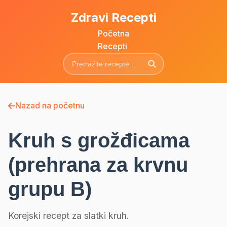
Zdravi Recepti
Početna
Recepti
Nazad na početnu
Kruh s grožđicama
(prehrana za krvnu
grupu B)
Korejski recept za slatki kruh.