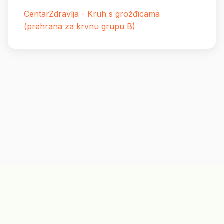
CentarZdravlja - Kruh s grožđicama
(prehrana za krvnu grupu B)