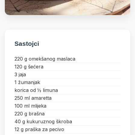
Sastojci
220 g omekšanog maslaca
120 g šećera
3 jaja
1 žumanjak
korica od ½ limuna
250 ml amaretta
100 ml mlijeka
220 g brašna
40 g kukuruznog škroba
12 g praška za pecivo