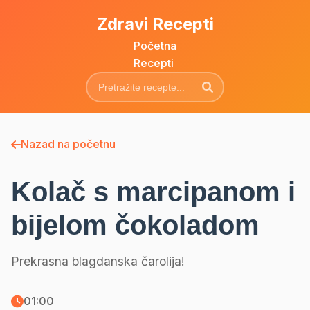
Zdravi Recepti
Početna
Recepti
Nazad na početnu
Kolač s marcipanom i
bijelom čokoladom
Prekrasna blagdanska čarolija!
01:00