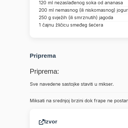
120 ml nezaslađenog soka od ananasa
200 ml nemasnog (ili niskomasnog) jogur
250 g svježih (ili smrznutih) jagoda
1 čajnu žličicu smeđeg šećera
Priprema
Priprema:
Sve navedene sastojke staviti u mikser.
Miksati na srednjoj brzini dok frape ne postan
Izvor