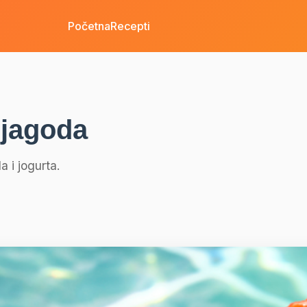
Početna
Recepti
 jagoda
 i jogurta.