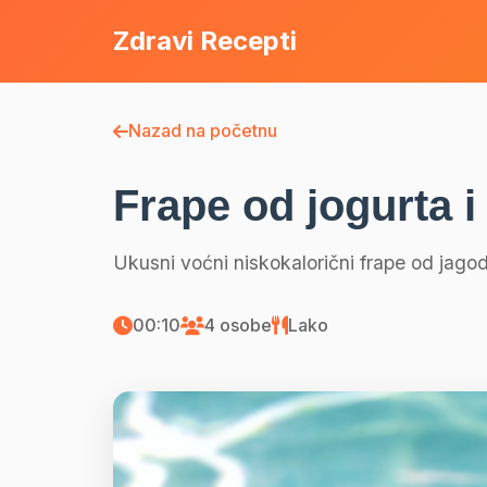
Zdravi Recepti
Nazad na početnu
Frape od jogurta i
Ukusni voćni niskokalorični frape od jagoda
00:10
4 osobe
Lako