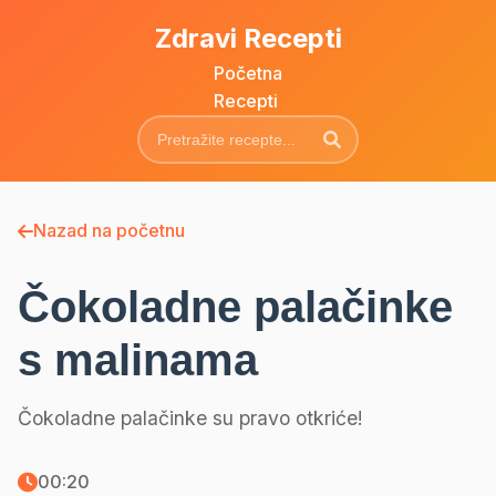
Zdravi Recepti
Početna
Recepti
Nazad na početnu
Čokoladne palačinke
s malinama
Čokoladne palačinke su pravo otkriće!
00:20