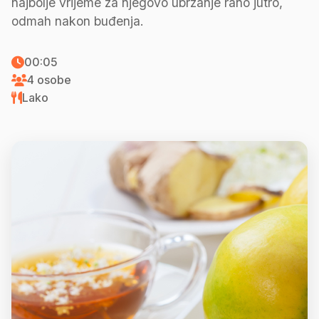
najbolje vrijeme za njegovo ubrzanje rano jutro,
odmah nakon buđenja.
00:05
4 osobe
Lako