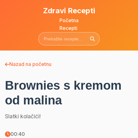
Zdravi Recepti
Početna
Recepti
Nazad na početnu
Brownies s kremom
od malina
Slatki kolačići!
00:40