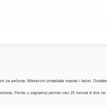
im za pečenje. Mikserom izmiješajte maslac i šećer. Dodajte
pečenje. Pecite u zagrijanoj pećnici oko 25 minuta ili dok ne 