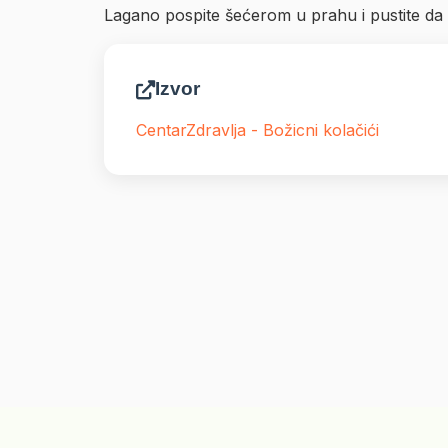
Lagano pospite šećerom u prahu i pustite da 
Izvor
CentarZdravlja - Božicni kolačići