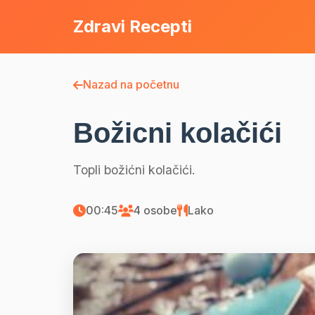
Zdravi Recepti
Nazad na početnu
Božicni kolačići
Topli božićni kolačići.
00:45
4 osobe
Lako