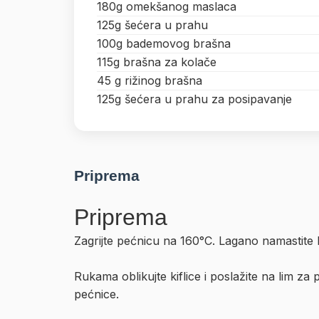
180g omekšanog maslaca
125g šećera u prahu
100g bademovog brašna
115g brašna za kolače
45 g rižinog brašna
125g šećera u prahu za posipavanje
Priprema
Priprema
Zagrijte pećnicu na 160°C. Lagano namastite l
Rukama oblikujte kiflice i poslažite na lim za 
pećnice.