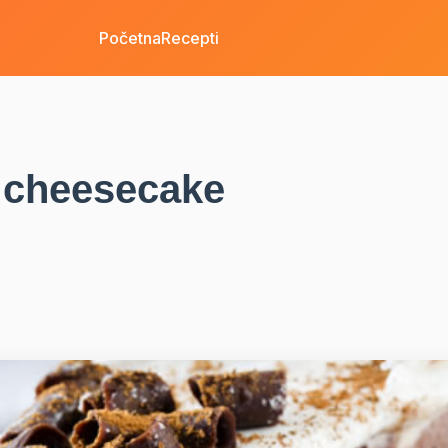
Početna
Recepti
i cheesecake