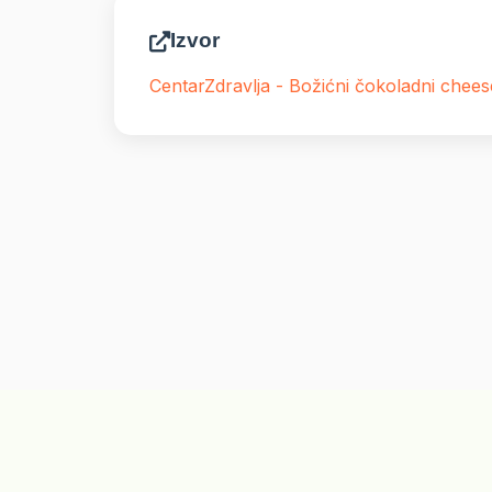
Izvor
CentarZdravlja - Božićni čokoladni chee