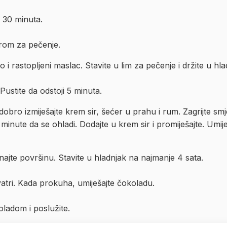
i 30 minuta.
rom za pečenje.
 rastopljeni maslac. Stavite u lim za pečenje i držite u hl
Pustite da odstoji 5 minuta.
dobro izmiješajte krem sir, šećer u prahu i rum. Zagrijte sm
 2 minute da se ohladi. Dodajte u krem sir i promiješajte. Umi
najte površinu. Stavite u hladnjak na najmanje 4 sata.
 vatri. Kada prokuha, umiješajte čokoladu.
oladom i poslužite.