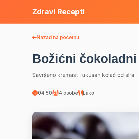
Zdravi Recepti
Nazad na početnu
Božićni čokoladn
Savršeno kremast i ukusan kolač od sira!
04:50
4 osobe
Lako