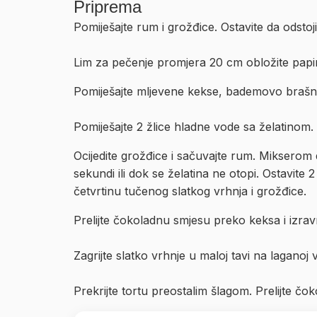
Priprema
Pomiješajte rum i grožđice. Ostavite da odstoj
Lim za pečenje promjera 20 cm obložite papi
Pomiješajte mljevene kekse, bademovo brašno i
Pomiješajte 2 žlice hladne vode sa želatinom. 
Ocijedite grožđice i sačuvajte rum. Mikserom 
sekundi ili dok se želatina ne otopi. Ostavite
četvrtinu tučenog slatkog vrhnja i grožđice.
Prelijte čokoladnu smjesu preko keksa i izrav
Zagrijte slatko vrhnje u maloj tavi na laganoj
Prekrijte tortu preostalim šlagom. Prelijte čok